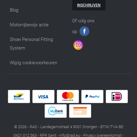
INSCHRIJVEN
Blog
Of volg ons
Motorrijbewijs actie
op
Shoei Personal Fitting
System
Wijzig cookievoorkeuren
© 2026 - RAD - Landegemstraat 4 9031 Drongen - BTW/TVA BE
0421.012.563 - RPR Gent -
info@rad.eu
-
Privacy overeenkomst
-