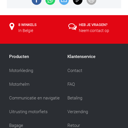
8 WINKELS
HEB JE VRAGEN?
In België
Neem contact op
Producten
Klantenservice
Motorkleding
Contact
Motorhelm
FAQ
Communicatie en navigatie
Betaling
Uitrusting motorfiets
Verzending
Bagage
Retour