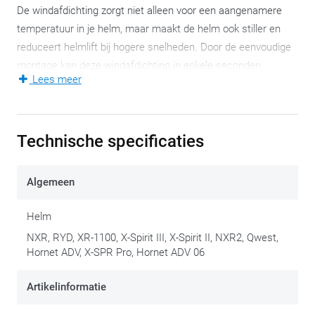
De windafdichting zorgt niet alleen voor een aangenamere
temperatuur in je helm, maar maakt de helm ook stiller en
reduceert helmlift bij hogere snelheden. Door de eenvoudige
montage kan deze windafdichting in enkele seconden
Lees meer
geplaatst of verwijdert worden.
Deze windafdichting past enkel op de Shoei XR-1100, Qwest,
X-Spirit II, X-Spirit III, X-SPR Pro, NXR, NXR2, RYD en Hornet
Technische specificaties
ADV (06) helmen.
Algemeen
Helm
NXR, RYD, XR-1100, X-Spirit III, X-Spirit II, NXR2, Qwest,
Hornet ADV, X-SPR Pro, Hornet ADV 06
Artikelinformatie