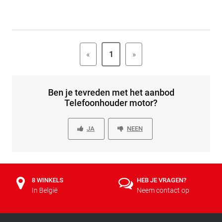
«
1
»
Ben je tevreden met het aanbod
Telefoonhouder motor?
JA
NEEN
8 WINKELS
HEB JE VRAGEN?
In België
Neem contact op