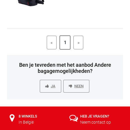
«
1
»
Ben je tevreden met het aanbod Andere
bagagemogelijkheden?
JA
NEEN
8 WINKELS
HEB JE VRAGEN?
In België
Neem contact op