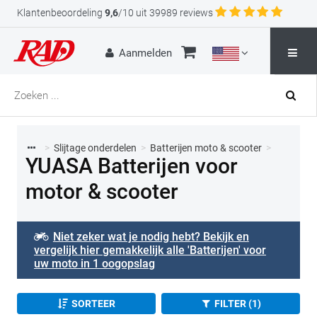
Klantenbeoordeling
9,6
/10 uit 39989 reviews
Aanmelden
>
Slijtage onderdelen
>
Batterijen moto & scooter
>
YUASA Batterijen voor
motor & scooter
Niet zeker wat je nodig hebt? Bekijk en
vergelijk hier gemakkelijk alle 'Batterijen' voor
uw moto in 1 oogopslag
SORTEER
FILTER (1)