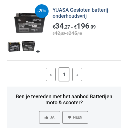
YUASA Gesloten batterij
20
-
%
onderhoudsvrij
34
196
€
,27
€
,09
-
42
245
-
€
,82
€
,10
«
1
»
Ben je tevreden met het aanbod Batterijen
moto & scooter?
JA
NEEN