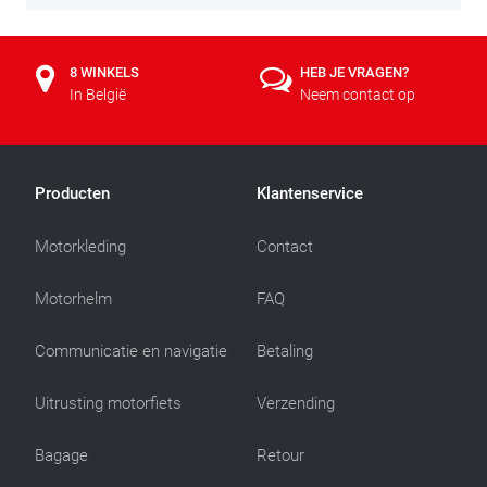
8 WINKELS
HEB JE VRAGEN?
In België
Neem contact op
Producten
Klantenservice
Motorkleding
Contact
Motorhelm
FAQ
Communicatie en navigatie
Betaling
Uitrusting motorfiets
Verzending
Bagage
Retour