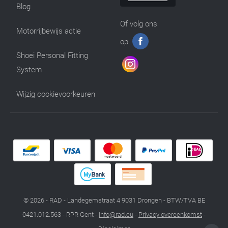
Blog
Of volg ons
Motorrijbewijs actie
op
Shoei Personal Fitting
System
Wijzig cookievoorkeuren
© 2026 - RAD - Landegemstraat 4 9031 Drongen - BTW/TVA BE
0421.012.563 - RPR Gent -
info@rad.eu
-
Privacy overeenkomst
-