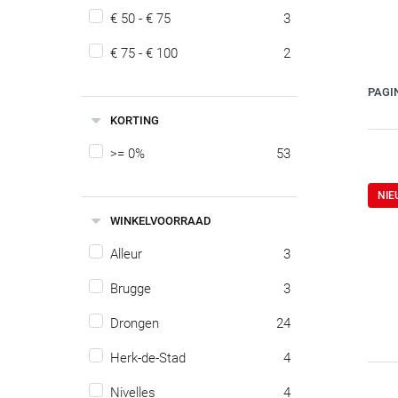
€ 50 - € 75
3
€ 75 - € 100
2
PAGI
KORTING
>= 0%
53
NI
WINKELVOORRAAD
Alleur
3
Brugge
3
Drongen
24
Herk-de-Stad
4
Nivelles
4