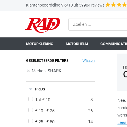
Klantenbeoordeling
9,6
/10 uit 39984 reviews
MOTORKLEDING
MOTORHELM
COMMUNICATIE
GESELECTEERDE FILTERS
Wissen
H
Merken:
SHARK
PRIJS
Tot € 10
8
Nee, 
zond
€ 10 - € 25
26
wens
€ 25 - € 50
14
Lees