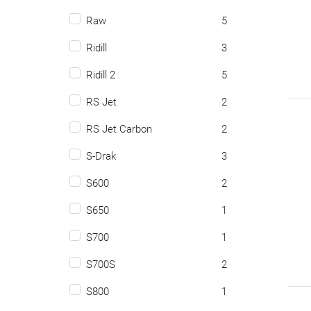
Raw
5
Ridill
3
Ridill 2
5
RS Jet
2
RS Jet Carbon
2
S-Drak
3
S600
2
S650
1
S700
1
S700S
2
S800
1