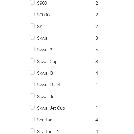
S900
2
S900C
2
SK
2
Skwal
3
Skwal 2
5
Skwal Cup
3
Skwal i3
4
Skwal i3 Jet
1
Skwal Jet
1
Skwal Jet Cup
1
Spartan
4
Spartan 1.2
4