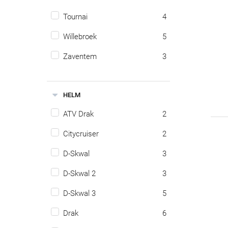
Tournai
4
Willebroek
5
Zaventem
3
HELM
ATV Drak
2
Citycruiser
2
D-Skwal
3
D-Skwal 2
3
D-Skwal 3
5
Drak
6