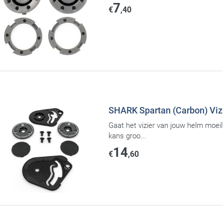
7
€
,40
SHARK Spartan (Carbon) Viz
Gaat het vizier van jouw helm moeili
kans groo...
14
€
,60