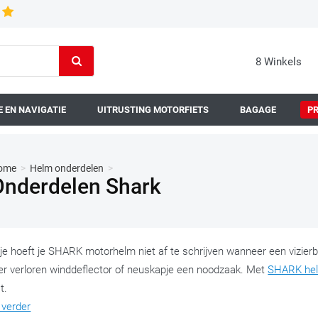
8 Winkels
 EN NAVIGATIE
UITRUSTING MOTORFIETS
BAGAGE
P
ome
>
Helm onderdelen
>
Onderdelen Shark
je hoeft je SHARK motorhelm niet af te schrijven wanneer een vizierb
er verloren winddeflector of neuskapje een noodzaak. Met
SHARK he
t.
 verder