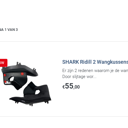
NA 1 VAN 3
SHARK Ridill 2 Wangkussens
EUW
Er zijn 2 redenen waarom je de wan
Door slijtage wor...
55
€
,00