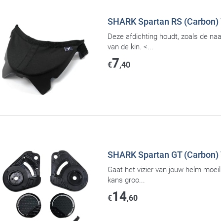
SHARK Spartan RS (Carbon) 
Deze afdichting houdt, zoals de na
van de kin. <...
7
€
,40
SHARK Spartan GT (Carbon) 
Gaat het vizier van jouw helm moeili
kans groo...
14
€
,60