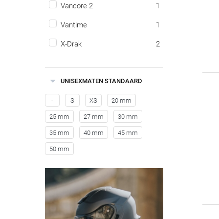
Vancore 2
1
Vantime
1
X-Drak
2
UNISEXMATEN STANDAARD
-
S
XS
20 mm
25 mm
27 mm
30 mm
35 mm
40 mm
45 mm
50 mm