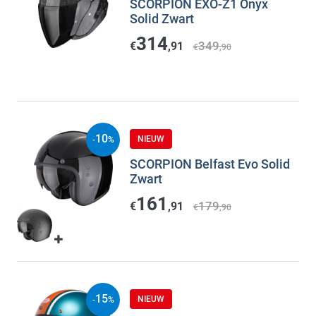
SCORPION EXO-Z1 Onyx
Solid Zwart
314
349
€
,91
€
,90
10
NIEUW
-
%
SCORPION Belfast Evo Solid
Zwart
161
179
€
,91
€
,90
15
NIEUW
-
%