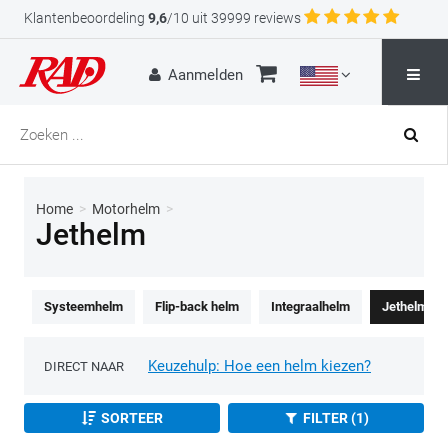
Klantenbeoordeling
9,6
/10 uit 39999 reviews
Aanmelden
Home
>
Motorhelm
>
Jethelm
Systeemhelm
Flip-back helm
Integraalhelm
Jethelm
Keuzehulp: Hoe een helm kiezen?
DIRECT NAAR
SORTEER
FILTER (1)