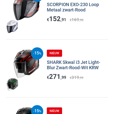
SCORPION EXO-230 Loop
Metaal zwart-Rood
152
169
€
,91
€
,90
15
NIEUW
-
%
SHARK Skwal i3 Jet Light-
Blur Zwart-Rood-Wit KRW
271
319
€
,99
€
,99
15
NIEUW
-
%