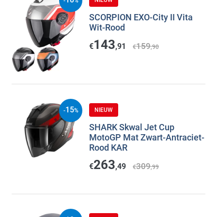
NIEUW
-
%
SCORPION EXO-City II Vita
Wit-Rood
143
159
€
,91
€
,90
15
NIEUW
-
%
SHARK Skwal Jet Cup
MotoGP Mat Zwart-Antraciet-
Rood KAR
263
309
€
,49
€
,99