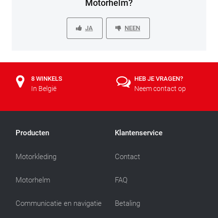
Motorhelm?
JA
NEEN
8 WINKELS
HEB JE VRAGEN?
In België
Neem contact op
Producten
Klantenservice
Motorkleding
Contact
Motorhelm
FAQ
Communicatie en navigatie
Betaling