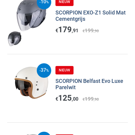
10
NIEUW
-
%
SCORPION EXO-Z1 Solid Mat
Cementgrijs
179
199
€
,91
€
,90
37
NIEUW
-
%
SCORPION Belfast Evo Luxe
Parelwit
125
199
€
,00
€
,90