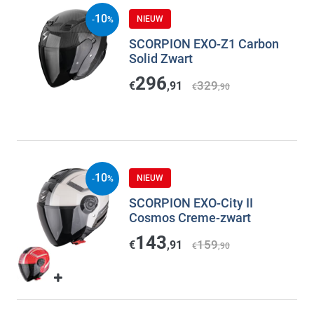
10
NIEUW
-
%
SCORPION EXO-Z1 Carbon
Solid Zwart
296
329
€
,91
€
,90
10
NIEUW
-
%
SCORPION EXO-City II
Cosmos Creme-zwart
143
159
€
,91
€
,90