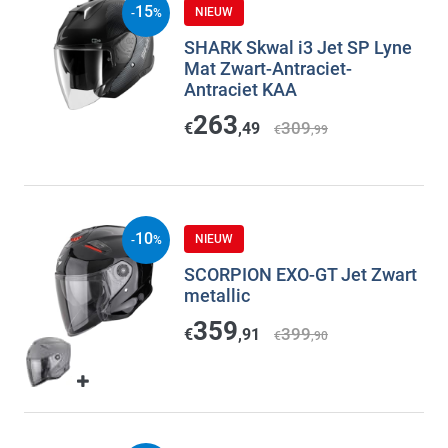
15
NIEUW
-
%
SHARK Skwal i3 Jet SP Lyne
Mat Zwart-Antraciet-
Antraciet KAA
263
309
€
,49
€
,99
10
NIEUW
-
%
SCORPION EXO-GT Jet Zwart
metallic
359
399
€
,91
€
,90