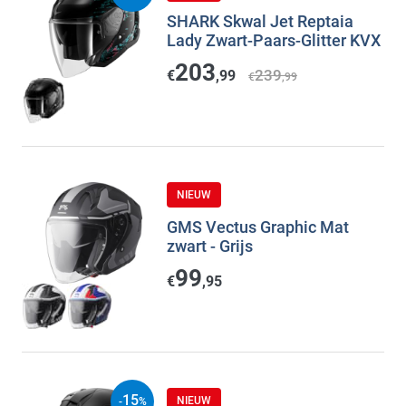
SHARK Skwal Jet Reptaia
Lady Zwart-Paars-Glitter KVX
203
239
€
,99
€
,99
NIEUW
GMS Vectus Graphic Mat
zwart - Grijs
99
€
,95
15
NIEUW
-
%