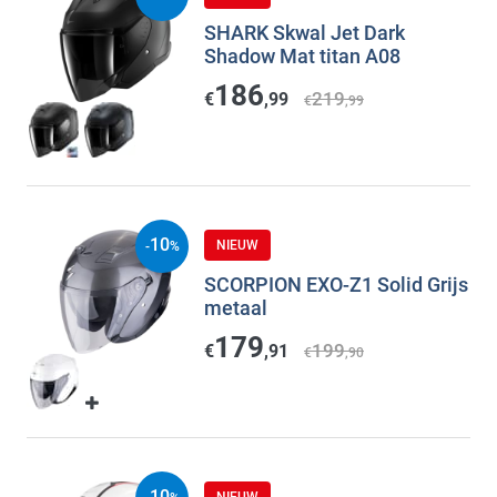
SHARK Skwal Jet Dark
Shadow Mat titan A08
186
219
€
,99
€
,99
10
NIEUW
-
%
SCORPION EXO-Z1 Solid Grijs
metaal
179
199
€
,91
€
,90
10