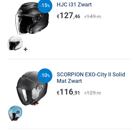
HJC i31 Zwart
15
-
%
127
149
€
,46
€
,95
SCORPION EXO-City II Solid
10
-
%
Mat Zwart
116
129
€
,91
€
,90