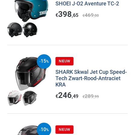
SHOEI J·O2 Aventure TC-2
398
469
€
,65
€
,00
15
NIEUW
-
%
SHARK Skwal Jet Cup Speed-
Tech Zwart-Rood-Antraciet
KRA
246
289
€
,49
€
,99
10
NIEUW
-
%