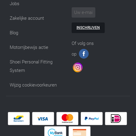
Jobs
Zakelijke account
INSCHRIJVEN
Blog
Of volg ons
Motorrijbewijs actie
op
Shoei Personal Fitting
System
Wijzig cookievoorkeuren