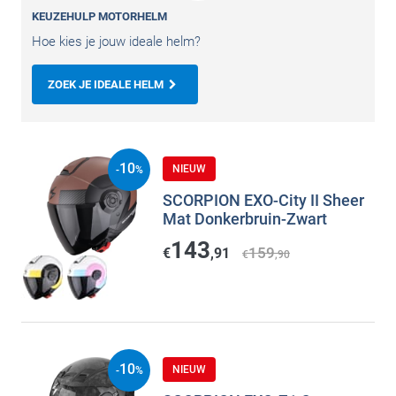
KEUZEHULP MOTORHELM
Hoe kies je jouw ideale helm?
ZOEK JE IDEALE HELM
10
NIEUW
-
%
SCORPION EXO-City II Sheer
Mat Donkerbruin-Zwart
143
159
€
,91
€
,90
10
NIEUW
-
%