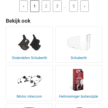
«
1
2
3
...
5
»
Bekijk ook
Onderdelen Schuberth
Schuberth
Motor intercom
Helmreiniger buitenzijde