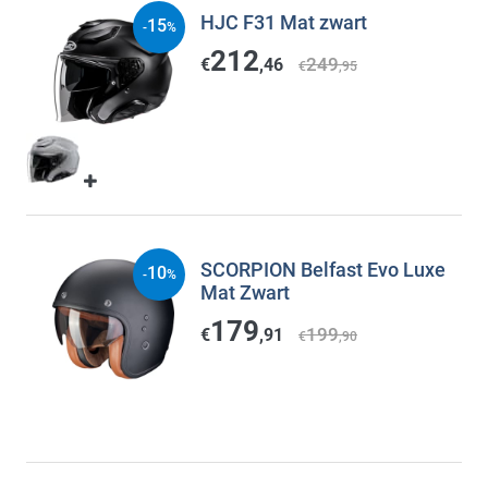
HJC F31 Mat zwart
15
-
%
212
249
€
,46
€
,95
SCORPION Belfast Evo Luxe
10
-
%
Mat Zwart
179
199
€
,91
€
,90