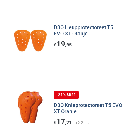
D3O Heupprotectorset T5
EVO XT Oranje
19
€
,95
-25 % BB25
D3O Knieprotectorset T5 EVO
XT Oranje
17
22
€
,21
€
,95