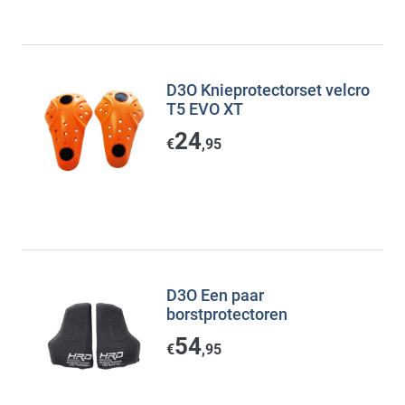
D3O Knieprotectorset velcro
T5 EVO XT
24
€
,95
D3O Een paar
borstprotectoren
54
€
,95