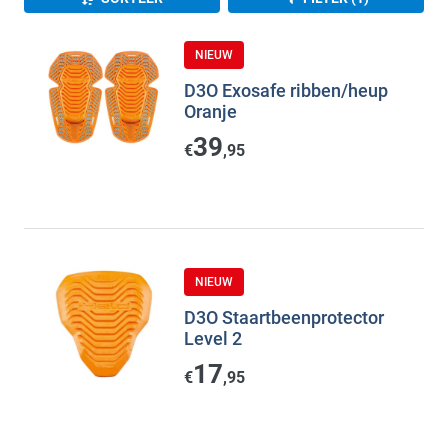
NIEUW
D3O Exosafe ribben/heup
Oranje
39
€
,95
NIEUW
D3O Staartbeenprotector
Level 2
17
€
,95