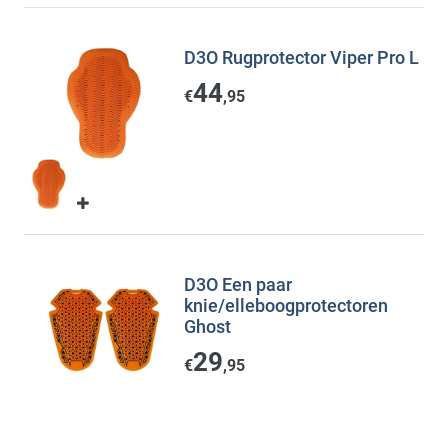
D3O Rugprotector Viper Pro L
44
€
,95
D3O Een paar
knie/elleboogprotectoren
Ghost
29
€
,95