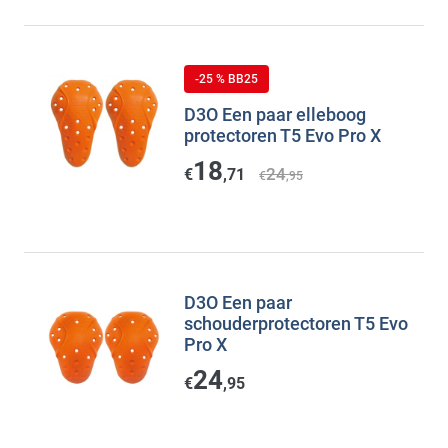
-25 % BB25
D3O Een paar elleboog
protectoren T5 Evo Pro X
18
24
€
,71
€
,95
D3O Een paar
schouderprotectoren T5 Evo
Pro X
24
€
,95