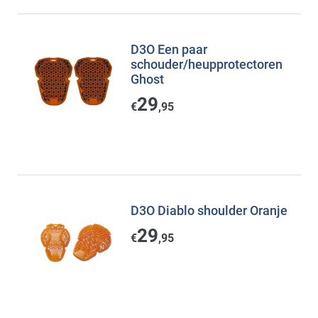
D3O Een paar
schouder/heupprotectoren
Ghost
29
€
,95
D3O Diablo shoulder Oranje
29
€
,95