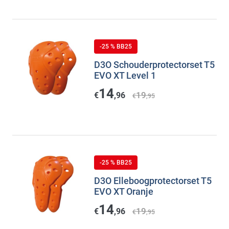
-25 % BB25
D3O Schouderprotectorset T5
EVO XT Level 1
14
19
€
,96
€
,95
-25 % BB25
D3O Elleboogprotectorset T5
EVO XT Oranje
14
19
€
,96
€
,95