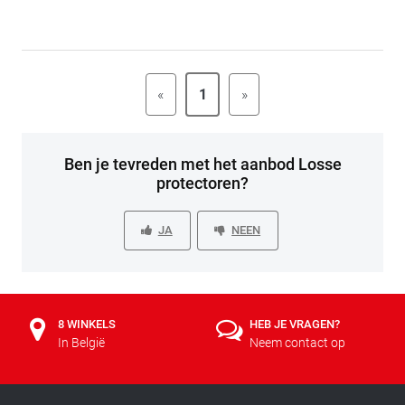
«
1
»
Ben je tevreden met het aanbod Losse
protectoren?
JA
NEEN
8 WINKELS
HEB JE VRAGEN?
In België
Neem contact op