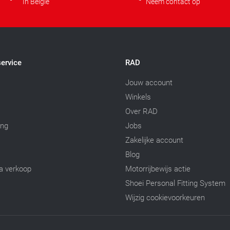
In België
Neem contact op
ervice
RAD
Jouw account
Winkels
Over RAD
ing
Jobs
Zakelijke account
Blog
a verkoop
Motorrijbewijs actie
Shoei Personal Fitting System
Wijzig cookievoorkeuren