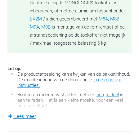
plaat die al bij de MONOLOCK® topkoffer is
inbegrepen, of met de aluminium tassenhouder
EX2M
/ indien gecombineerd met
M8A
,
M8B
,
M9A
,
M9B
is montage van de remlichtset of de
afstandsbediening op de topkoffer niet mogelijk
/ maximaal toegestane belasting 6 kg
Let op:
De productafbeelding kan afwijken van de pakketinhoud.
De exacte inhoud van de doos vind je
in de montage
instructies.
Bouten en moeren vastzetten met een
borgmiddel
is
aan te raden. Het is een kleine moeite, voor een veel
beter resultaat.
Lees meer
De door GIVI zelf ontwikkelde FZ-serie is de tweede generatie
van de befaamde GIVI Monorack topkofferhouders en