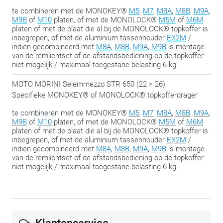
te combineren met de MONOKEY®
M5
,
M7
,
M8A
,
M8B
,
M9A
,
M9B
of
M10
platen, of met de MONOLOCK®
M5M
of
M6M
platen of met de plaat die al bij de MONOLOCK® topkoffer is
inbegrepen, of met de aluminium tassenhouder
EX2M
/
indien gecombineerd met
M8A
,
M8B
,
M9A
,
M9B
is montage
van de remlichtset of de afstandsbediening op de topkoffer
niet mogelijk / maximaal toegestane belasting 6 kg
MOTO MORINI Seiemmezzo STR 650 (22 > 26)
Specifieke MONOKEY® of MONOLOCK® topkofferdrager
te combineren met de MONOKEY®
M5
,
M7
,
M8A
,
M8B
,
M9A
,
M9B
of
M10
platen, of met de MONOLOCK®
M5M
of
M6M
platen of met de plaat die al bij de MONOLOCK® topkoffer is
inbegrepen, of met de aluminium tassenhouder
EX2M
/
indien gecombineerd met
M8A
,
M8B
,
M9A
,
M9B
is montage
van de remlichtset of de afstandsbediening op de topkoffer
niet mogelijk / maximaal toegestane belasting 6 kg