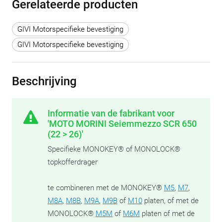
Gerelateerde producten
GIVI Motorspecifieke bevestiging
GIVI Motorspecifieke bevestiging
Beschrijving
Informatie van de fabrikant voor
'MOTO MORINI Seiemmezzo SCR 650
(22 > 26)'
Specifieke MONOKEY® of MONOLOCK®
topkofferdrager
te combineren met de MONOKEY®
M5
,
M7
,
M8A
,
M8B
,
M9A
,
M9B
of
M10
platen, of met de
MONOLOCK®
M5M
of
M6M
platen of met de