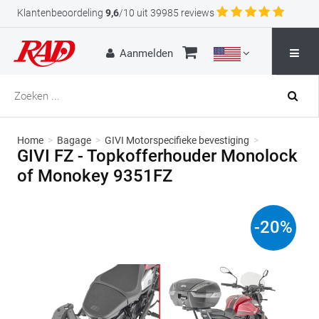
Klantenbeoordeling
9,6
/10 uit 39985 reviews
Aanmelden
Home
>
Bagage
>
GIVI Motorspecifieke bevestiging
>
GIVI FZ - Topkofferhouder Monolock
of Monokey 9351FZ
-
20
%