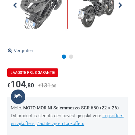
Vergroten
LAAGSTE PRIJS GARANTIE
104
€
,80
131
€
,00
Moto:
MOTO MORINI Seiemmezzo SCR 650 (22 > 26)
Dit product is slechts een bevestigingskit voor
Topkoffers
en zijkoffers
,
Zachte zij- en topkoffers