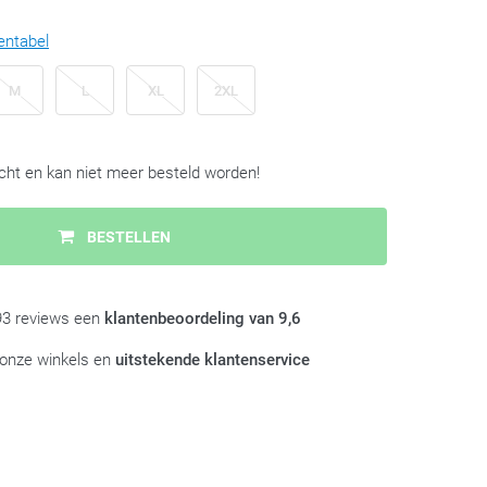
entabel
M
L
XL
2XL
ocht en kan niet meer besteld worden!
BESTELLEN
993 reviews een
klantenbeoordeling van 9,6
 onze winkels en
uitstekende klantenservice