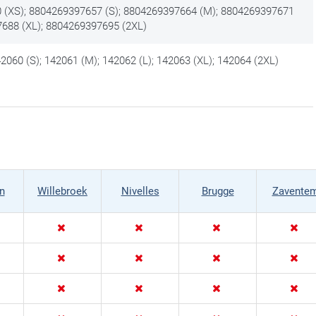
 (XS); 8804269397657 (S); 8804269397664 (M); 8804269397671
7688 (XL); 8804269397695 (2XL)
2060 (S); 142061 (M); 142062 (L); 142063 (XL); 142064 (2XL)
n
Willebroek
Nivelles
Brugge
Zavente