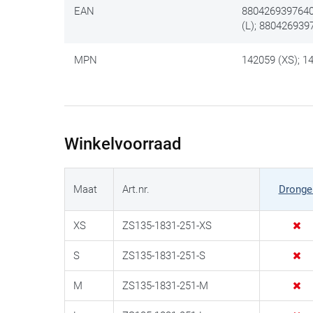
EAN
8804269397640
(L); 880426939
MPN
142059 (XS); 14
Winkelvoorraad
Maat
Art.nr.
Dronge
XS
ZS135-1831-251-XS
S
ZS135-1831-251-S
M
ZS135-1831-251-M