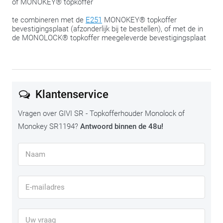
of MONOKEY® topkoffer
altijd de mogelijkheid om nog een beetje te ‘schuiven’ om
alles te laten passen.
te combineren met de
E251
MONOKEY® topkoffer
bevestigingsplaat (afzonderlijk bij te bestellen), of met de in
de MONOLOCK® topkoffer meegeleverde bevestigingsplaat
Klantenservice
Vragen over GIVI SR - Topkofferhouder Monolock of
Monokey SR1194?
Antwoord binnen de 48u!