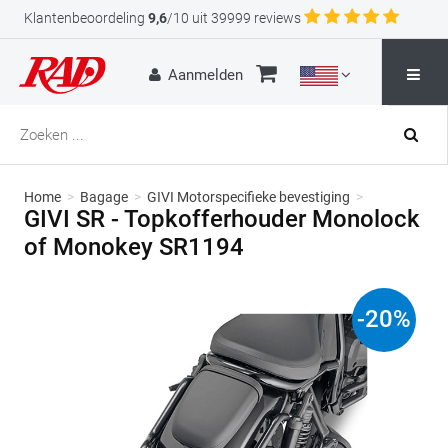
Klantenbeoordeling
9,6
/10 uit 39999 reviews
Aanmelden
Home
>
Bagage
>
GIVI Motorspecifieke bevestiging
>
GIVI SR - Topkofferhouder Monolock
of Monokey SR1194
-
20
%