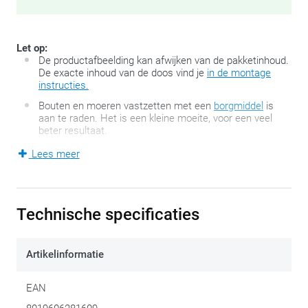
Let op:
De productafbeelding kan afwijken van de pakketinhoud.
De exacte inhoud van de doos vind je
in de montage
instructies.
Bouten en moeren vastzetten met een
borgmiddel
is
aan te raden. Het is een kleine moeite, voor een veel
beter resultaat.
Lees meer
Motorfietsen en –scooters die origineel niet over een
bagagedrager beschikken, kunnen mits een minimum aan
bevestigingspunten toch voorzien worden van
Technische specificaties
bagagemogelijkheden. Meer zelfs, de SR-reeks van GIVI
houdt eigenlijk zowat alle opties open.
Artikelinformatie
Twee armen, een basis en wat bevestigingsmateriaal, meer
EAN
bevat dit pakket in eerste instantie niet. De veelzijdigheid