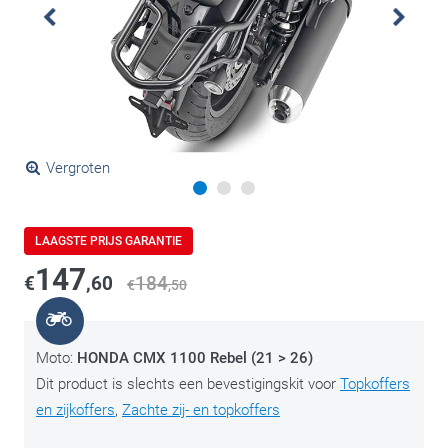
Vergroten
LAAGSTE PRIJS GARANTIE
147
€
,60
184
€
,50
Moto:
HONDA CMX 1100 Rebel (21 > 26)
Dit product is slechts een bevestigingskit voor
Topkoffers
en zijkoffers
,
Zachte zij- en topkoffers