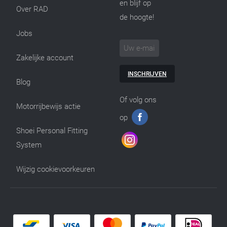
en blijf op
Over RAD
de hoogte!
Jobs
Zakelijke account
INSCHRIJVEN
Blog
Of volg ons
Motorrijbewijs actie
op
Shoei Personal Fitting
System
Wijzig cookievoorkeuren