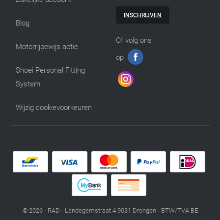
INSCHRIJVEN
Blog
Of volg ons
Motorrijbewijs actie
op
Shoei Personal Fitting
System
Wijzig cookievoorkeuren
© 2026 - RAD - Landegemstraat 4 9031 Drongen - BTW/TVA BE