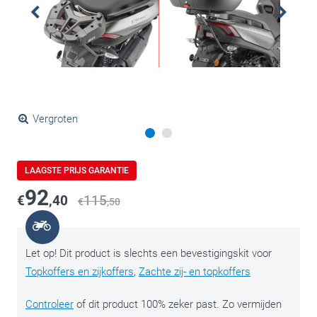
Vergroten
LAAGSTE PRIJS GARANTIE
92
€
,40
115
€
,50
Let op! Dit product is slechts een bevestigingskit voor
Topkoffers en zijkoffers
,
Zachte zij- en topkoffers
Controleer
of dit product 100% zeker past. Zo vermijden