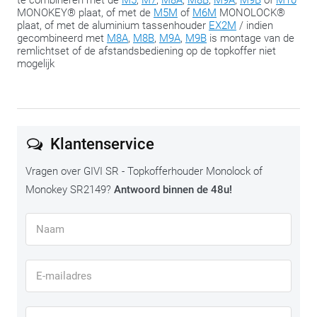
te combineren met de
M5
,
M7
,
M8A
,
M8B
,
M9A
,
M9B
of
M10
MONOKEY® plaat, of met de
M5M
of
M6M
MONOLOCK®
plaat, of met de aluminium tassenhouder
EX2M
/ indien
gecombineerd met
M8A
,
M8B
,
M9A
,
M9B
is montage van de
remlichtset of de afstandsbediening op de topkoffer niet
mogelijk
Klantenservice
Vragen over GIVI SR - Topkofferhouder Monolock of
Monokey SR2149?
Antwoord binnen de 48u!