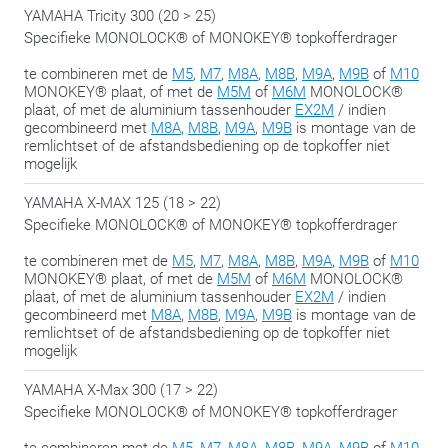
YAMAHA Tricity 300 (20 > 25)
installeer je op deze topkofferhouder gewoon een aluminium
Specifieke MONOLOCK® of MONOKEY® topkofferdrager
EX2M-drager
en kan je zo vertrekken.
te combineren met de
M5
,
M7
,
M8A
,
M8B
,
M9A
,
M9B
of
M10
Voor motorrijders die weleens durven veranderen dus, of
MONOKEY® plaat, of met de
M5M
of
M6M
MONOLOCK®
plaat, of met de aluminium tassenhouder
EX2M
/ indien
gewoon alle opties open willen houden.
gecombineerd met
M8A
,
M8B
,
M9A
,
M9B
is montage van de
remlichtset of de afstandsbediening op de topkoffer niet
We delen met plezier nog deze tip:
span de bouten pas in de
mogelijk
slotfase aan, wanneer alles op de juiste plaats zit. Zo hou je
YAMAHA X-MAX 125 (18 > 22)
altijd de mogelijkheid om nog een beetje te ‘schuiven’ om
Specifieke MONOLOCK® of MONOKEY® topkofferdrager
alles te laten passen.
te combineren met de
M5
,
M7
,
M8A
,
M8B
,
M9A
,
M9B
of
M10
MONOKEY® plaat, of met de
M5M
of
M6M
MONOLOCK®
plaat, of met de aluminium tassenhouder
EX2M
/ indien
gecombineerd met
M8A
,
M8B
,
M9A
,
M9B
is montage van de
remlichtset of de afstandsbediening op de topkoffer niet
mogelijk
YAMAHA X-Max 300 (17 > 22)
Specifieke MONOLOCK® of MONOKEY® topkofferdrager