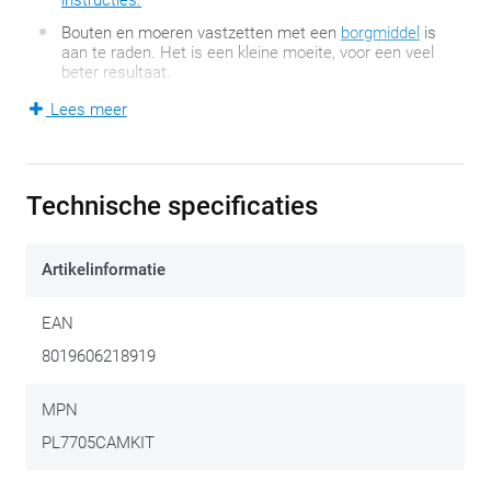
instructies.
Bouten en moeren vastzetten met een
borgmiddel
is
aan te raden. Het is een kleine moeite, voor een veel
beter resultaat.
Lees meer
Motorfietsen evolueren. Accessoires die ontwikkeld werden
voor één model, passen daardoor niet altijd even naadloos op
een volgend model. Exit accessoire? Natuurlijk niet! Een
Technische specificaties
beperkte extra kit volstaat vaak om alles weer complementair
te maken. Deze bevestigingskit is enkel geschikt voor
dit type
Artikelinformatie
motorfiets
.
EAN
8019606218919
MPN
PL7705CAMKIT