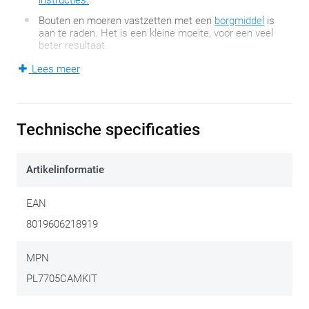
instructies.
Bouten en moeren vastzetten met een
borgmiddel
is
aan te raden. Het is een kleine moeite, voor een veel
beter resultaat.
Lees meer
Motorfietsen evolueren. Accessoires die ontwikkeld werden
voor één model, passen daardoor niet altijd even naadloos op
een volgend model. Exit accessoire? Natuurlijk niet! Een
Technische specificaties
beperkte extra kit volstaat vaak om alles weer complementair
te maken. Deze bevestigingskit is enkel geschikt voor
dit type
Artikelinformatie
motorfiets
.
EAN
8019606218919
MPN
PL7705CAMKIT