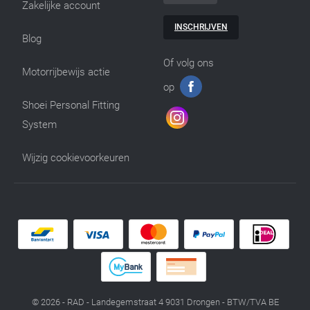
Zakelijke account
INSCHRIJVEN
Blog
Of volg ons
Motorrijbewijs actie
op
Shoei Personal Fitting
System
Wijzig cookievoorkeuren
© 2026 - RAD - Landegemstraat 4 9031 Drongen - BTW/TVA BE