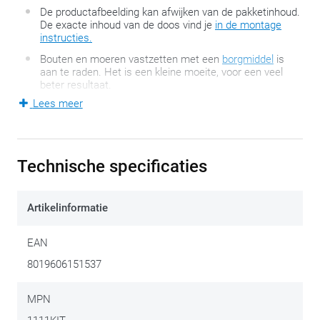
De productafbeelding kan afwijken van de pakketinhoud.
De exacte inhoud van de doos vind je
in de montage
instructies.
Bouten en moeren vastzetten met een
borgmiddel
is
aan te raden. Het is een kleine moeite, voor een veel
beter resultaat.
Lees meer
In sommige gevallen is een extra kit nodig om bijvoorbeeld:
een zijkofferhouder te monteren zonder topkofferhouder
Technische specificaties
een GIVI topkofferhouder te monteren in combinatie met
originele zijkoffers
de originele mistlichten te verplaatsen op GIVI
Artikelinformatie
valbeugels
EAN
Voor alles bestaat een oplossing.
8019606151537
Opgelet! Dit is een motorspecifieke montagekit.
Kofferhouders, koffers en andere accessoires maken geen
MPN
deel uit van het pakket.