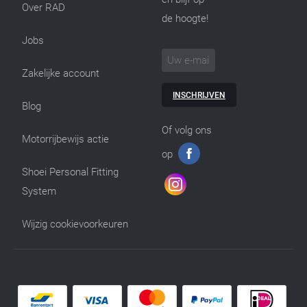
Over RAD
de hoogte!
Jobs
Zakelijke account
INSCHRIJVEN
Blog
Of volg ons
Motorrijbewijs actie
op
Shoei Personal Fitting
System
Wijzig cookievoorkeuren