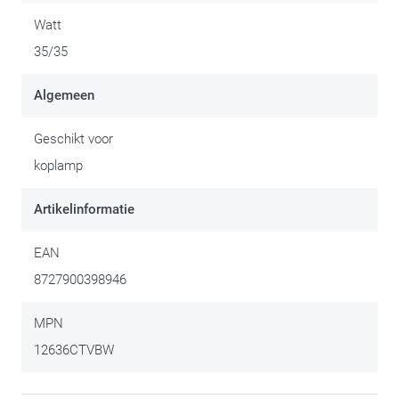
12 V
Watt
35/35W
35/35
Geschikt als grootlicht en dimlicht
Algemeen
Philips loopt al 100 jaar actief voorop in de auto- en
motorverlichtingsbranche, met technologische innovaties die
Geschikt voor
standaard worden gebruikt in moderne twee- en vierwielers.
koplamp
Artikelinformatie
EAN
8727900398946
MPN
12636CTVBW