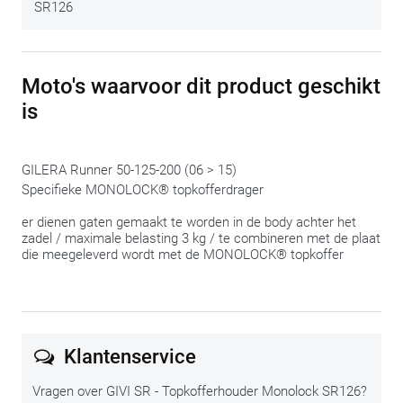
SR126
We delen met plezier nog deze tip:
span de bouten pas in de
slotfase aan, wanneer alles op de juiste plaats zit. Zo hou je
altijd de mogelijkheid om nog een beetje te ‘schuiven’ om
Moto's waarvoor dit product geschikt
alles te laten passen.
is
GILERA Runner 50-125-200 (06 > 15)
Specifieke MONOLOCK® topkofferdrager
er dienen gaten gemaakt te worden in de body achter het
zadel / maximale belasting 3 kg / te combineren met de plaat
die meegeleverd wordt met de MONOLOCK® topkoffer
Klantenservice
Vragen over GIVI SR - Topkofferhouder Monolock SR126?