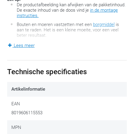
De productafbeelding kan afwijken van de pakketinhoud.
De exacte inhoud van de doos vind je
in de montage
instructies.
Bouten en moeren vastzetten met een
borgmiddel
is
aan te raden. Het is een kleine moeite, voor een veel
beter resultaat.
Lees meer
Deze specifieke montageset van GIVI bevat een
topkofferhouder die zich gemakkelijk laat monteren op
motorscooters en motorfietsen die geen originele
Technische specificaties
bagagedrager hebben en waarvoor het aantal
bevestigingspunten beperkt is. De montage-instructies vind
Artikelinformatie
je zowel op deze pagina als in de doos terug. De montageset
laat toe om deze
Monolock-topkoffers
te monteren en past
EAN
perfect op deze motorfietsen of -scooters Deze set bevat
8019606115553
geen topkofferplaat, omdat die standaard bij elke
Monolock-
topkoffer
meegeleverd wordt.
MPN