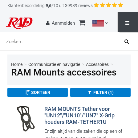
Klantenbeoordeling
9,6
/10 uit 39989 reviews
Aanmelden
Home
>
Communicatie en navigatie
>
Accessoires
>
RAM Mounts accessoires
SORTEER
FILTER (1)
RAM MOUNTS Tether voor
"UN12"/"UN10"/"UN7" X-Grip
houders RAM-TETHER1U
Er zijn altijd van die zaken die op een of
andere manier aan je aandacht