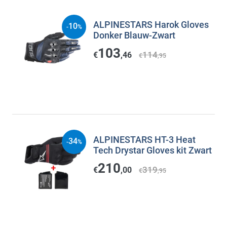
ALPINESTARS Harok Gloves
10
-
%
Donker Blauw-Zwart
103
114
€
,46
€
,95
ALPINESTARS HT-3 Heat
34
-
%
Tech Drystar Gloves kit Zwart
210
319
€
,00
€
,95