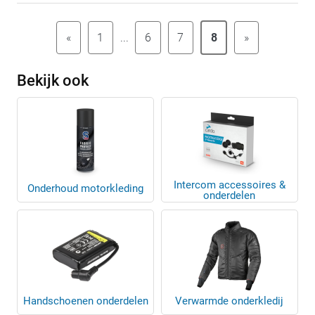
«
1
...
6
7
8
»
Bekijk ook
Intercom accessoires &
Onderhoud motorkleding
onderdelen
Handschoenen onderdelen
Verwarmde onderkledij