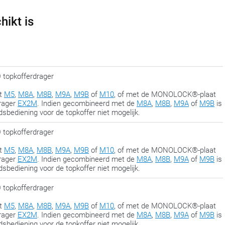
in de slotfase aan, wanneer alles op de juiste plaats zit. Zo hou je
hikt is
om alles te laten passen.
opkofferdrager
at
M5
,
M8A
,
M8B
,
M9A
,
M9B
of
M10
, of met de MONOLOCK®-plaat
drager
EX2M
. Indien gecombineerd met de
M8A
,
M8B
,
M9A
of
M9B
is
dsbediening voor de topkoffer niet mogelijk.
opkofferdrager
at
M5
,
M8A
,
M8B
,
M9A
,
M9B
of
M10
, of met de MONOLOCK®-plaat
drager
EX2M
. Indien gecombineerd met de
M8A
,
M8B
,
M9A
of
M9B
is
dsbediening voor de topkoffer niet mogelijk.
opkofferdrager
at
M5
,
M8A
,
M8B
,
M9A
,
M9B
of
M10
, of met de MONOLOCK®-plaat
drager
EX2M
. Indien gecombineerd met de
M8A
,
M8B
,
M9A
of
M9B
is
dsbediening voor de topkoffer niet mogelijk.