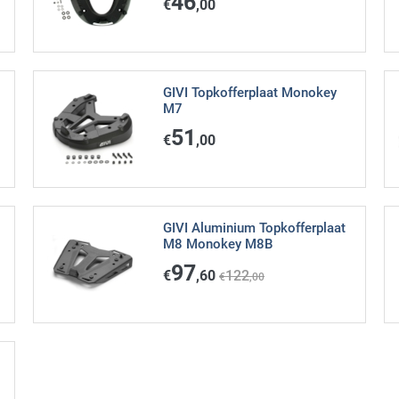
46
€
,00
GIVI Topkofferplaat Monokey
M7
51
€
,00
GIVI Aluminium Topkofferplaat
M8 Monokey M8B
97
€
,60
122
€
,00