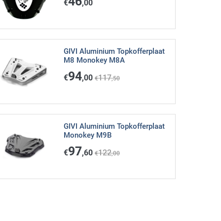
46
€
,00
GIVI Aluminium Topkofferplaat
M8 Monokey M8A
94
€
,00
117
€
,50
GIVI Aluminium Topkofferplaat
Monokey M9B
97
€
,60
122
€
,00