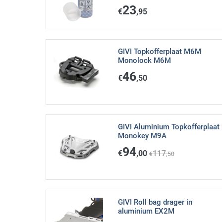
23
€
,95
GIVI Topkofferplaat M6M
Monolock M6M
46
€
,50
GIVI Aluminium Topkofferplaat
Monokey M9A
94
€
,00
117
€
,50
GIVI Roll bag drager in
aluminium EX2M