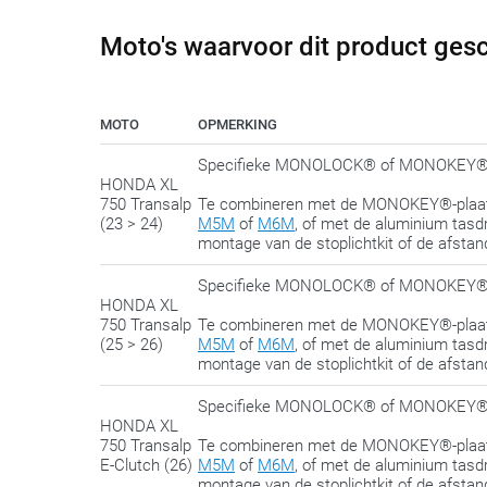
We delen met plezier nog deze tip:
span de bouten pas 
Moto's waarvoor dit product gesc
altijd de mogelijkheid om nog een beetje te ‘schuiven’ 
MOTO
OPMERKING
Specifieke MONOLOCK® of MONOKEY® t
HONDA XL
750 Transalp
Te combineren met de MONOKEY®-pla
(23 > 24)
M5M
of
M6M
, of met de aluminium tas
montage van de stoplichtkit of de afstan
Specifieke MONOLOCK® of MONOKEY® t
HONDA XL
750 Transalp
Te combineren met de MONOKEY®-pla
(25 > 26)
M5M
of
M6M
, of met de aluminium tas
montage van de stoplichtkit of de afstan
Specifieke MONOLOCK® of MONOKEY® t
HONDA XL
750 Transalp
Te combineren met de MONOKEY®-pla
E-Clutch (26)
M5M
of
M6M
, of met de aluminium tas
montage van de stoplichtkit of de afstan