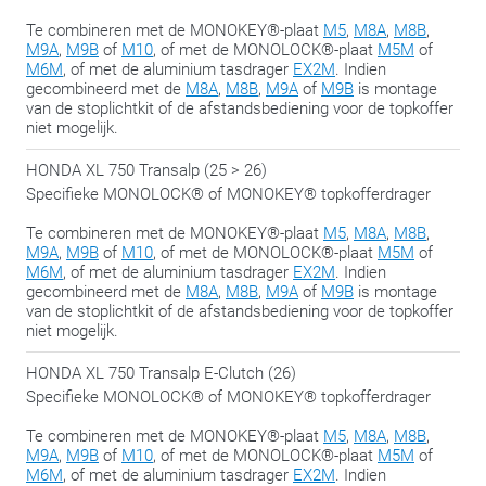
Te combineren met de MONOKEY®-plaat
M5
,
M8A
,
M8B
,
Voor motorrijders die weleens durven veranderen dus, of
M9A
,
M9B
of
M10
, of met de MONOLOCK®-plaat
M5M
of
M6M
, of met de aluminium tasdrager
EX2M
. Indien
gewoon alle opties open willen houden.
gecombineerd met de
M8A
,
M8B
,
M9A
of
M9B
is montage
van de stoplichtkit of de afstandsbediening voor de topkoffer
We delen met plezier nog deze tip:
span de bouten pas in de
niet mogelijk.
slotfase aan, wanneer alles op de juiste plaats zit. Zo hou je
HONDA XL 750 Transalp (25 > 26)
altijd de mogelijkheid om nog een beetje te ‘schuiven’ om
Specifieke MONOLOCK® of MONOKEY® topkofferdrager
alles te laten passen.
Te combineren met de MONOKEY®-plaat
M5
,
M8A
,
M8B
,
M9A
,
M9B
of
M10
, of met de MONOLOCK®-plaat
M5M
of
M6M
, of met de aluminium tasdrager
EX2M
. Indien
gecombineerd met de
M8A
,
M8B
,
M9A
of
M9B
is montage
van de stoplichtkit of de afstandsbediening voor de topkoffer
niet mogelijk.
HONDA XL 750 Transalp E-Clutch (26)
Specifieke MONOLOCK® of MONOKEY® topkofferdrager
Te combineren met de MONOKEY®-plaat
M5
,
M8A
,
M8B
,
M9A
,
M9B
of
M10
, of met de MONOLOCK®-plaat
M5M
of
M6M
, of met de aluminium tasdrager
EX2M
. Indien