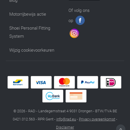
Blog
Of volg ons
Motorrijbewijs actie
op
Shoei Personal Fitting
System
Wijzig cookievoorkeuren
© 2026 - RAD - Landegemstraat 4 9031 Drongen - BTW/TVA BE
0421.012.563 - RPR Gent -
info@rad.eu
-
Privacy overeenkomst
-
Disclaimer