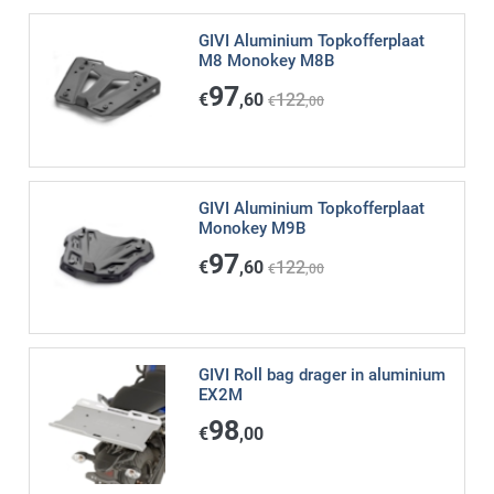
GIVI Aluminium Topkofferplaat
M8 Monokey M8B
97
€
,60
122
€
,00
GIVI Aluminium Topkofferplaat
Monokey M9B
97
€
,60
122
€
,00
GIVI Roll bag drager in aluminium
EX2M
98
€
,00