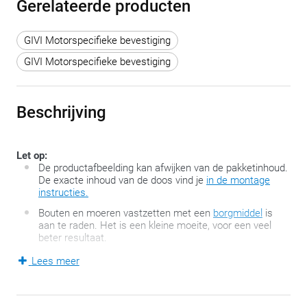
Gerelateerde producten
GIVI Motorspecifieke bevestiging
GIVI Motorspecifieke bevestiging
Beschrijving
Let op:
De productafbeelding kan afwijken van de pakketinhoud.
De exacte inhoud van de doos vind je
in de montage
instructies.
Bouten en moeren vastzetten met een
borgmiddel
is
aan te raden. Het is een kleine moeite, voor een veel
beter resultaat.
Lees meer
Motorfietsen en –scooters die origineel niet over een
bagagedrager beschikken, kunnen mits een minimum aan