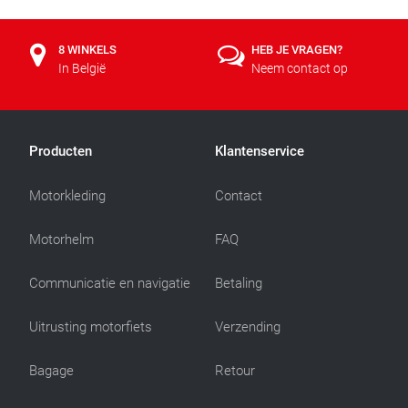
8 WINKELS
HEB JE VRAGEN?
In België
Neem contact op
Producten
Klantenservice
Motorkleding
Contact
Motorhelm
FAQ
Communicatie en navigatie
Betaling
Uitrusting motorfiets
Verzending
Bagage
Retour