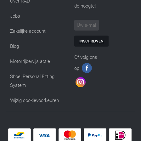
Over RAD
de hoogte!
Jobs
Zakelijke account
INSCHRIJVEN
Blog
Of volg ons
Motorrijbewijs actie
op
Shoei Personal Fitting
System
Wijzig cookievoorkeuren