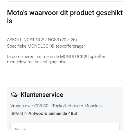
altijd de mogelijkheid om nog een beetje te ‘schuiven’ om
Moto's waarvoor dit product geschikt
alles te laten passen.
is
ASKOLL NGS1-NGS2-NGS3 (20 > 26)
Specifieke MONOLOCK® topkofferdrager
te combineren met de in de MONOLOCK® topkoffer
meegeleverde bevestigingsplaat
Klantenservice
Vragen over GIVI SR - Topkofferhouder Monolock
SR9031?
Antwoord binnen de 48u!