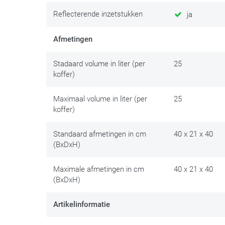
GIVI heeft op het vlak van design, gebruikte materiale
Reflecterende inzetstukken
ja
gebeurt aan een GIVI Monokey-zijkofferhouder op de mo
maken
met eventuele topkoffer- en gereedschapskist-s
Afmetingen
vind je daar zeker een plaatsje voor.
Stadaard volume in liter (per
25
Rest nog te benadrukken dat de aanwezigheid van een 
koffer)
openingen om eventueel vocht te laten ontsnappen het
Maximaal volume in liter (per
25
koffer)
Standaard afmetingen in cm
40 x 21 x 40
(BxDxH)
Maximale afmetingen in cm
40 x 21 x 40
(BxDxH)
Artikelinformatie