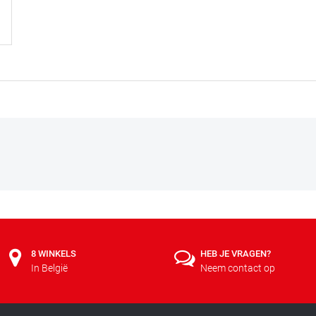
8 WINKELS
HEB JE VRAGEN?
In België
Neem contact op