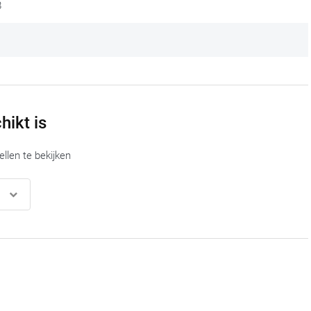
8
hikt is
len te bekijken