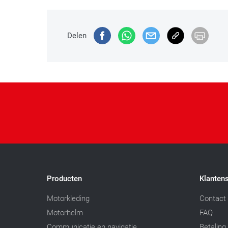
Delen
Producten
Klantens
Motorkleding
Contact
Motorhelm
FAQ
Communicatie en navigatie
Betaling