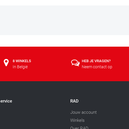
8 WINKELS
HEB JE VRAGEN?
In België
Neem contact op
ervice
RAD
Jouw account
Winkels
Over RAD