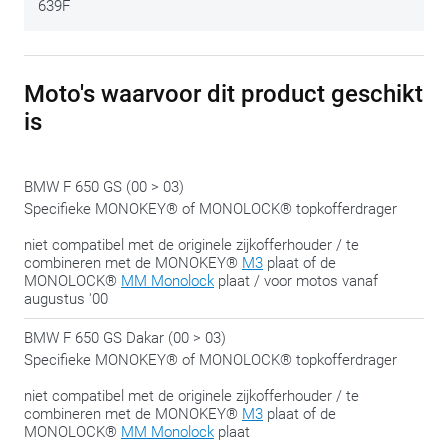
639F
gewenste koffertype, dient de juiste plaat afzonderlijk
bijbesteld te worden.
In combinatie met een
GIVI Monokeykoffer
bestel je de
XM3
Moto's waarvoor dit product geschikt
plaat. Om te combineren met een
GIVI Monolockkoffer
,
bestel de
XMM
plaat.
is
We delen met plezier nog deze tip: span de bouten pas in de
BMW F 650 GS (00 > 03)
slotfase aan, wanneer alles op de juiste plaats zit. Zo hou je
Specifieke MONOKEY® of MONOLOCK® topkofferdrager
altijd de mogelijkheid om nog een beetje te ‘schuiven’ om
alles te laten passen.
niet compatibel met de originele zijkofferhouder / te
combineren met de MONOKEY®
M3
plaat of de
MONOLOCK®
MM Monolock
plaat / voor motos vanaf
augustus '00
BMW F 650 GS Dakar (00 > 03)
Specifieke MONOKEY® of MONOLOCK® topkofferdrager
niet compatibel met de originele zijkofferhouder / te
combineren met de MONOKEY®
M3
plaat of de
MONOLOCK®
MM Monolock
plaat