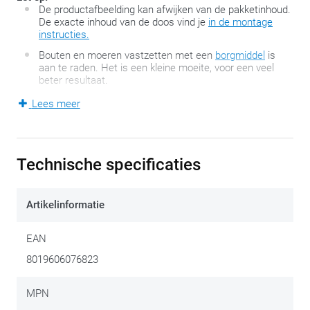
De productafbeelding kan afwijken van de pakketinhoud.
De exacte inhoud van de doos vind je
in de montage
instructies.
Bouten en moeren vastzetten met een
borgmiddel
is
aan te raden. Het is een kleine moeite, voor een veel
beter resultaat.
Lees meer
De door GIVI zelf ontwikkelde Monorack F-serie kenmerkt
zich door de twee zijarmen waarop vervolgens een
topkofferplaat gemonteerd wordt. Dit eenvoudige systeem –
Technische specificaties
motorspecifiek – is ontstaan uit de jarenlange ervaring van
GIVI als producent van motoraccessoires en
Artikelinformatie
bagagemogelijkheden.
Het Monorack past netjes op de bestaande
EAN
bevestigingspunten van de motorfiets en laat toe om zowel
8019606076823
een Monokey- als een Monolock-koffer te monteren.
MPN
Deze set bevat geen topkofferplaat. Afhankelijk van het