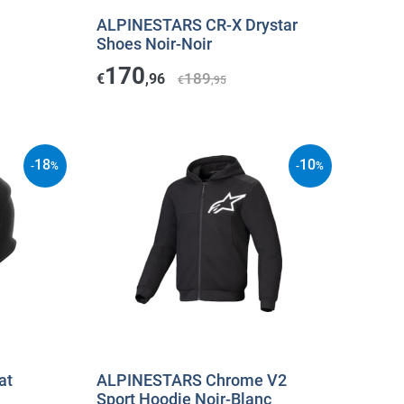
ALPINESTARS CR-X Drystar
Shoes Noir-Noir
170
189
€
,96
€
,95
18
10
-
%
-
%
at
ALPINESTARS Chrome V2
Sport Hoodie Noir-Blanc