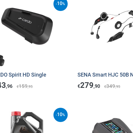
10
-
%
DO Spirit HD Single
SENA Smart HJC 50B N
43
279
159
349
,96
€
,90
€
,95
€
,95
10
-
%