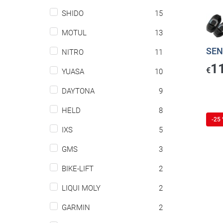
SHIDO
15
MOTUL
13
SEN
NITRO
11
1
€
YUASA
10
DAYTONA
9
HELD
8
-25
IXS
5
GMS
3
BIKE-LIFT
2
LIQUI MOLY
2
GARMIN
2