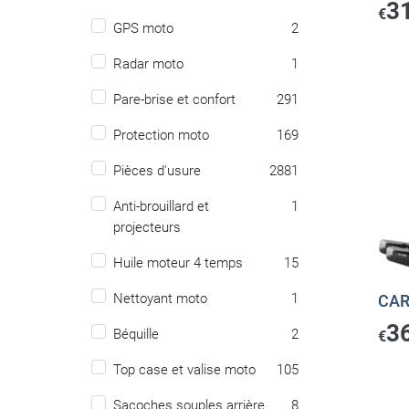
3
€
GPS moto
2
Radar moto
1
Pare-brise et confort
291
Protection moto
169
Pièces d'usure
2881
Anti-brouillard et
1
projecteurs
Huile moteur 4 temps
15
Nettoyant moto
1
CAR
3
Béquille
2
€
Top case et valise moto
105
Sacoches souples arrière
8