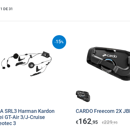
1 DE 31
15
-
%
A SRL3 Harman Kardon
CARDO Freecom 2X JBL
i GT-Air 3/J-Cruise
162
229
€
,95
eotec 3
€
,95