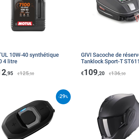
UL 10W-40 synthétique
GIVI Sacoche de réserv
 4 litre
Tanklock Sport-T ST61
12
109
125
136
,95
€
,20
€
,50
€
,50
29
-
%