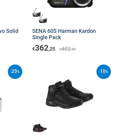
o Solid
SENA 60S Harman Kardon
Single Pack
362
402
€
,25
€
,49
25
10
-
%
-
%