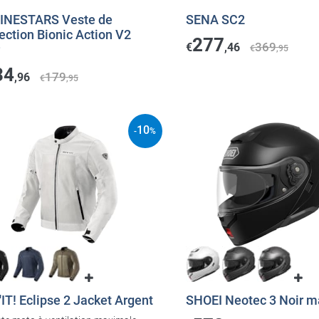
INESTARS Veste de
SENA SC2
ection Bionic Action V2
277
369
€
,46
r
€
,95
34
179
,96
€
,95
10
-
%
IT! Eclipse 2 Jacket Argent
SHOEI Neotec 3 Noir m