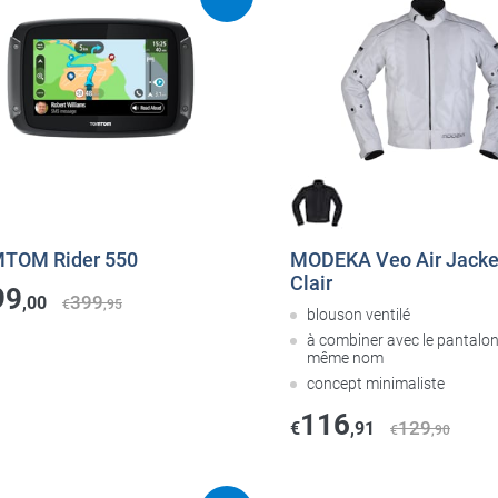
TOM Rider 550
MODEKA Veo Air Jacket
Clair
99
399
,00
€
,95
blouson ventilé
à combiner avec le pantalo
même nom
concept minimaliste
116
129
€
,91
€
,90