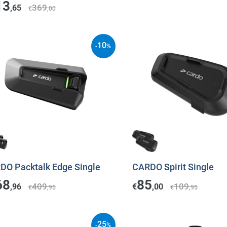
13
369
,65
€
,00
10
-
%
DO Packtalk Edge Single
CARDO Spirit Single
68
85
409
109
,96
€
,00
€
,95
€
,95
25
-
%