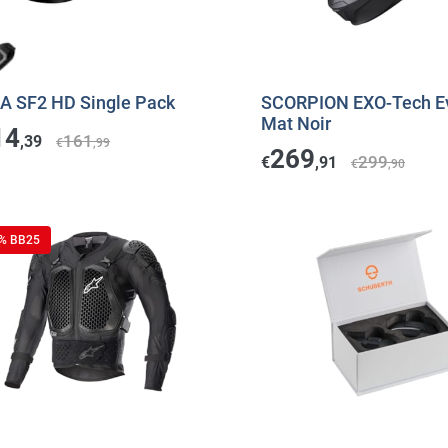
A SF2 HD Single Pack
SCORPION EXO-Tech Ev
Mat Noir
14
161
,39
€
,99
269
299
€
,91
€
,90
 % BB25