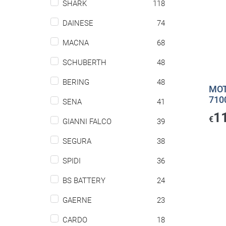
SHARK
118
DAINESE
74
MACNA
68
SCHUBERTH
48
BERING
48
MOT
7100
SENA
41
1
€
GIANNI FALCO
39
SEGURA
38
SPIDI
36
BS BATTERY
24
GAERNE
23
CARDO
18