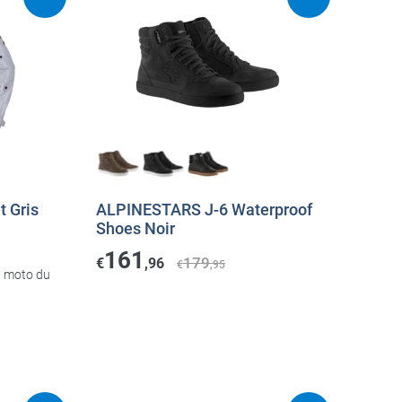
 Gris
ALPINESTARS J-6 Waterproof
Shoes Noir
161
179
€
,96
€
,95
n moto du