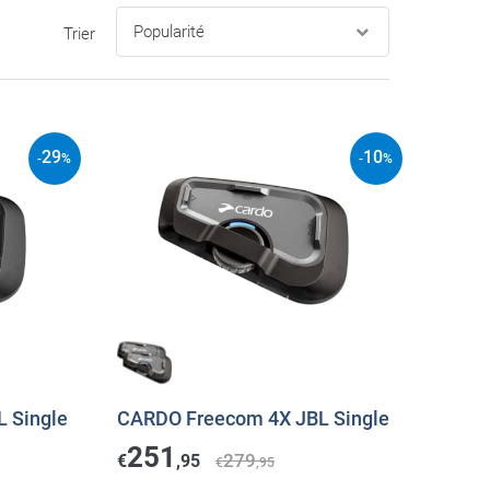
Trier
29
10
-
%
-
%
 Single
CARDO Freecom 4X JBL Single
251
279
€
,95
€
,95