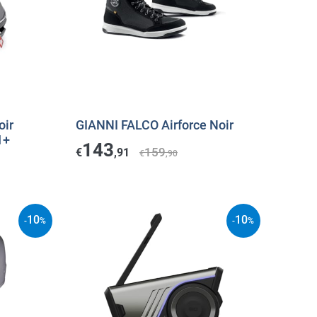
oir
GIANNI FALCO Airforce Noir
1+
143
159
€
,91
€
,90
10
10
-
%
-
%