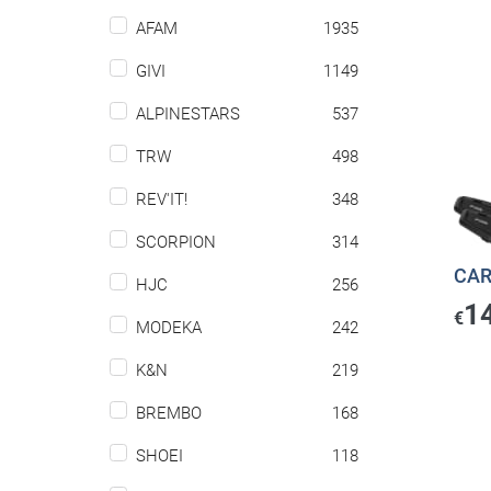
AFAM
1935
GIVI
1149
ALPINESTARS
537
TRW
498
REV'IT!
348
SCORPION
314
CAR
HJC
256
1
€
MODEKA
242
K&N
219
BREMBO
168
SHOEI
118