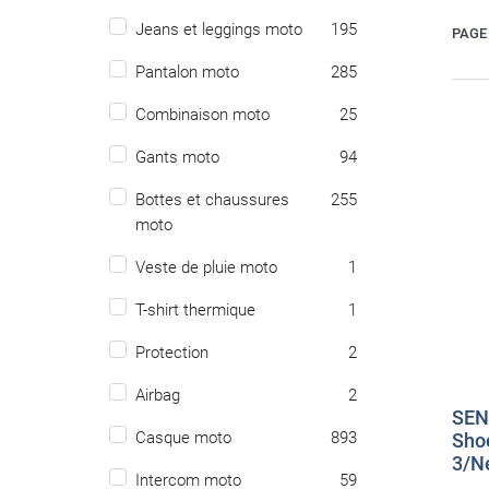
Jeans et leggings moto
195
PAGE 
Pantalon moto
285
Combinaison moto
25
Gants moto
94
Bottes et chaussures
255
moto
Veste de pluie moto
1
T-shirt thermique
1
Protection
2
Airbag
2
SEN
Casque moto
893
Shoe
3/N
Intercom moto
59