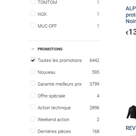
TOMTOM
1
ALP
prot
NGK
1
Noi
MUC-OFF
1
1
€
PROMOTIONS
Toutes les promotions
6442
Nouveau
595
Garantie meilleurs prix
3799
Offre spéciale
4
Action technique
2896
Weekend action
2
REV'
Dernières pièces
168