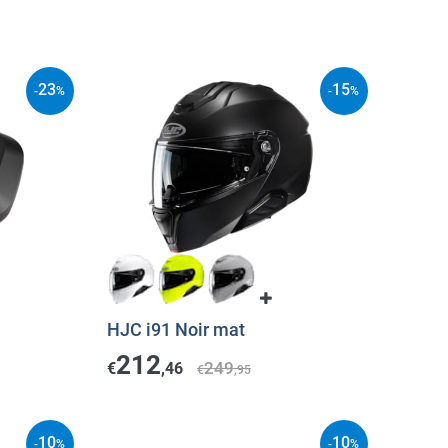
23
15
-
%
-
%
HJC i91 Noir mat
212
249
€
,46
€
,95
10
10
-
%
-
%