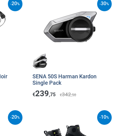
20
30
-
%
-
%
oir
SENA 50S Harman Kardon
Single Pack
239
342
€
,75
€
,50
20
10
-
%
-
%